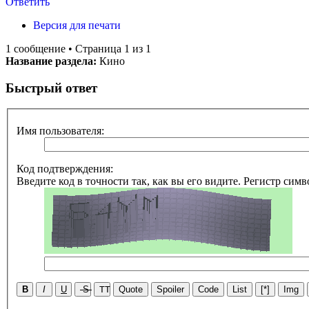
Ответить
Версия для печати
1 сообщение • Страница 1 из 1
Название раздела:
Кино
Быстрый ответ
Имя пользователя:
Код подтверждения:
Введите код в точности так, как вы его видите. Регистр симв
B
I
U
S
TT
Quote
Spoiler
Code
List
[*]
Img