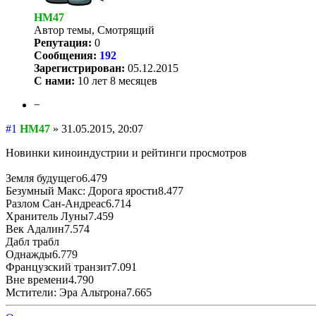
HM47
Автор темы, Смотрящий
Репутация:
0
Сообщения:
192
Зарегистрирован:
05.12.2015
С нами:
10 лет 8 месяцев
−
#1
HM47
»
31.05.2015, 20:07
Новинки киноиндустрии и рейтинги просмотров
Земля будущего6.479
Безумный Макс: Дорога ярости8.477
Разлом Сан-Андреас6.714
Хранитель Луны7.459
Век Адалин7.574
Дабл трабл
Однажды6.779
Французский транзит7.091
Вне времени4.790
Мстители: Эра Альтрона7.665