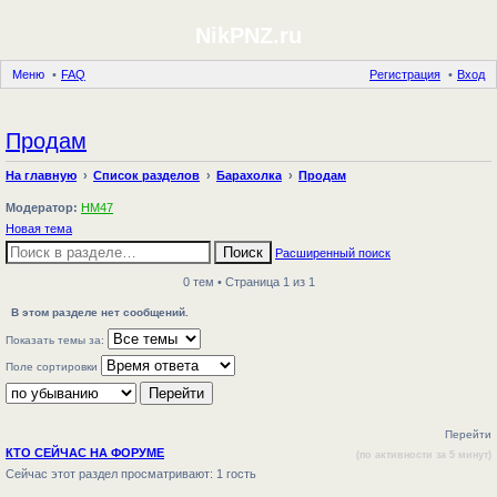
NikPNZ.ru
Меню
FAQ
Регистрация
Вход
Продам
На главную
Список разделов
Барахолка
Продам
Модератор:
HM47
Новая тема
Поиск
Расширенный поиск
0 тем • Страница 1 из 1
В этом разделе нет сообщений.
Показать темы за:
Поле сортировки
Перейти
КТО СЕЙЧАС НА ФОРУМЕ
(по активности за 5 минут)
Сейчас этот раздел просматривают: 1 гость