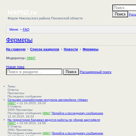
NikPNZ.ru
Поиск
Рас
Форум Никольского района Пензенской области
Меню
FAQ
Фермеры
Поделиться в twitter.com
Поделиться в facebook.com
Поделиться в Google Plus
Поделиться в vk.com
На главную
Список разделов
Новости
Фермеры
Модератор:
HM47
Новая тема
Поиск
Расширенный поиск
Темы
Ответы
Просмотры
Последнее сообщение
Сельские соцработники получили автомобили «Нива»
HM47
» 12.10.2015, 16:24
0
Ответы
2555
Просмотры
Последнее сообщение
HM47
Перейти к последнему сообщению
12.10.2015, 16:24
На территории Карамал ведутся работы по уборке картофеля
HM47
» 15.09.2015, 14:59
0
Ответы
2581
Просмотры
Последнее сообщение
HM47
Перейти к последнему сообщению