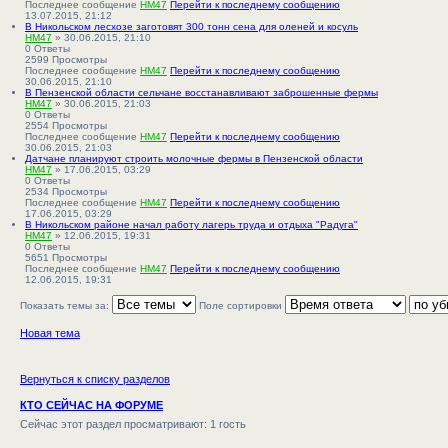
Последнее сообщение
HM47
Перейти к последнему сообщению
13.07.2015, 21:12
В Никольском лесхозе заготовят 300 тонн сена для оленей и косуль
HM47
» 30.06.2015, 21:10
0
Ответы
2599
Просмотры
Последнее сообщение
HM47
Перейти к последнему сообщению
30.06.2015, 21:10
В Пензенской области сельчане восстанавливают заброшенные фермы
HM47
» 30.06.2015, 21:03
0
Ответы
2554
Просмотры
Последнее сообщение
HM47
Перейти к последнему сообщению
30.06.2015, 21:03
Датчане планируют строить молочные фермы в Пензенской области
HM47
» 17.06.2015, 03:29
0
Ответы
2534
Просмотры
Последнее сообщение
HM47
Перейти к последнему сообщению
17.06.2015, 03:29
В Никольском районе начал работу лагерь труда и отдыха "Радуга"
HM47
» 12.06.2015, 19:31
0
Ответы
5651
Просмотры
Последнее сообщение
HM47
Перейти к последнему сообщению
12.06.2015, 19:31
Показать темы за:
Поле сортировки
Новая тема
Вернуться к списку разделов
КТО СЕЙЧАС НА ФОРУМЕ
Сейчас этот раздел просматривают: 1 гость