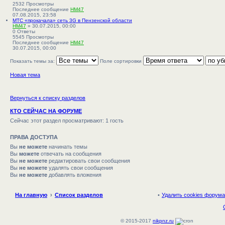
й
2532
Просмотры
т
Последнее сообщение
HM47
и
П
07.08.2015, 23:58
к
е
МТС «прокачала» сеть 3G в Пензенской области
п
р
HM47
» 30.07.2015, 00:00
о
е
0
Ответы
с
й
5545
Просмотры
л
т
Последнее сообщение
HM47
е
и
П
30.07.2015, 00:00
д
к
е
н
п
р
Показать темы за:
Поле сортировки
е
о
е
м
с
й
Новая тема
у
л
т
с
е
и
о
д
к
о
н
п
б
е
о
Вернуться к списку разделов
щ
м
с
е
у
л
КТО СЕЙЧАС НА ФОРУМЕ
н
с
е
и
о
д
Сейчас этот раздел просматривают: 1 гость
ю
о
н
б
е
щ
м
ПРАВА ДОСТУПА
е
у
Вы
не можете
начинать темы
н
с
и
о
Вы
можете
отвечать на сообщения
ю
о
Вы
не можете
редактировать свои сообщения
б
Вы
не можете
удалять свои сообщения
щ
е
Вы
не можете
добавлять вложения
н
и
ю
На главную
Список разделов
Удалить cookies форума
© 2015-2017
nikpnz.ru