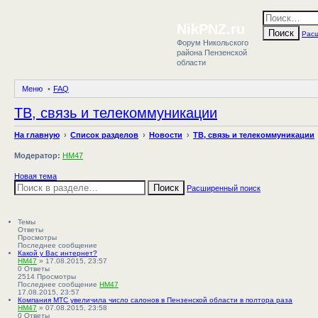
NikPNZ.ru
Поиск
Рас
Форум Никольского
района Пензенской
области
Меню
FAQ
ТВ, связь и телекоммуникации
Поделиться в twitter.com
Поделиться в facebook.com
Поделиться в Google Plus
Поделиться в vk.com
На главную
Список разделов
Новости
ТВ, связь и телекоммуникации
Модератор:
HM47
Новая тема
Поиск
Расширенный поиск
Темы
Ответы
Просмотры
Последнее сообщение
Какой у Вас интернет?
HM47
» 17.08.2015, 23:57
0
Ответы
2514
Просмотры
Последнее сообщение
HM47
П
17.08.2015, 23:57
е
Компания МТС увеличила число салонов в Пензенской области в полтора раза
р
HM47
» 07.08.2015, 23:58
е
0
Ответы